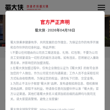
官方严正声明
蜀大侠 · 2026年04月18日
蜀大侠秉承健康有序、共同发展的合作理念，为保证合作的有序开展
和合作伙伴的切身利益，特此声明：
首页
加盟蜀大侠
供应链产品
1.不要以任何理由向公司员工赠送现金、礼物、红包等；不要为公司
员工安排宴请及一切形式的娱乐活动等。如有违反，您将被记入廉政
黑名单，并影响您的加盟流程。
食材供应链
供应链产品
2.在蜀大侠加盟过程中，仅有企业微信认证为【蜀大侠】的账号会添
加您的个人微信，作为公司官方的沟通渠道；工作人员不会采取任何
方式私自收取费用，为保证您的权益，请勿私下打款、交定金等。
3.为防止不法分子假冒“蜀大侠”品牌，发布虚假招商信息、借机推销
供应链产品
其他品牌，获取不当利益，特请各位意向加盟伙伴认准「蜀大侠」官
Supply Chain Products
方认证渠道。其他打着蜀大侠名义或添加前后缀的品牌均与我司无
关。请大家提高警惕，避免上当受骗！
全部
丸滑类
调理肉类
江河湖海类
水发产品
刨
蜀大侠全球指定官网：
https://www.cd-sdx.com/