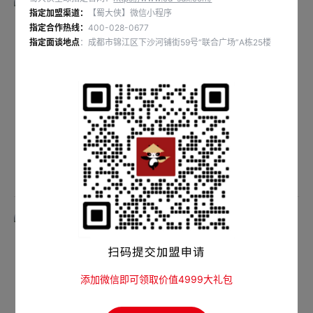
指定加盟渠道：
【蜀大侠】微信小程序
指定合作热线：
400-028-0677
指定面谈地点
：成都市锦江区下沙河铺街59号“联合广场”A栋25楼
探川藤椒原味干碟
探川椒麻调味包
添加微信即可领取价值4999大礼包