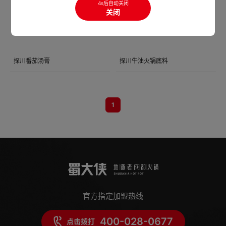
4s后自动关闭
关闭
探川番茄汤膏
探川牛油火锅底料
1
官方指定加盟热线
400-028-0677
点击拨打