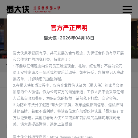
官方严正声明
蜀大侠 · 2026年04月18日
蜀大侠秉承健康有序、共同发展的合作理念，为保证合作的有序开展
和合作伙伴的切身利益，特此声明：
首页
加盟蜀大侠
供应链产品
1.不要以任何理由向公司员工赠送现金、礼物、红包等；不要为公司
员工安排宴请及一切形式的娱乐活动等。如有违反，您将被记入廉政
黑名单，并影响您的加盟流程。
食材供应链
供应链产品
2.在蜀大侠加盟过程中，仅有企业微信认证为【蜀大侠】的账号会添
加您的个人微信，作为公司官方的沟通渠道；工作人员不会采取任何
方式私自收取费用，为保证您的权益，请勿私下打款、交定金等。
3.为防止不法分子假冒“蜀大侠”品牌，发布虚假招商信息、借机推销
供应链产品
其他品牌，获取不当利益，特请各位意向加盟伙伴认准「蜀大侠」官
Supply Chain Products
方认证渠道。其他打着蜀大侠名义或添加前后缀的品牌均与我司无
关。请大家提高警惕，避免上当受骗！
全部
丸滑类
调理肉类
江河湖海类
水发产品
刨
蜀大侠全球指定官网：
https://www.cd-sdx.com/