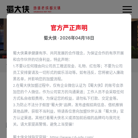
官方严正声明
蜀大侠 · 2026年04月18日
蜀大侠秉承健康有序、共同发展的合作理念，为保证合作的有序开展
和合作伙伴的切身利益，特此声明：
首页
加盟蜀大侠
供应链产品
1.不要以任何理由向公司员工赠送现金、礼物、红包等；不要为公司
员工安排宴请及一切形式的娱乐活动等。如有违反，您将被记入廉政
黑名单，并影响您的加盟流程。
2.在蜀大侠加盟过程中，仅有企业微信认证为【蜀大侠】的账号会添
自然馋川味小酥肉
加您的个人微信，作为公司官方的沟通渠道；工作人员不会采取任何
方式私自收取费用，为保证您的权益，请勿私下打款、交定金等。
甄选猪腿肉为原料精细加工
3.为防止不法分子假冒“蜀大侠”品牌，发布虚假招商信息、借机推销
香酥爽口，脂香四溢，肉香微麻。
其他品牌，获取不当利益，特请各位意向加盟伙伴认准「蜀大侠」官
规格1kg*10袋/件
方认证渠道。其他打着蜀大侠名义或添加前后缀的品牌均与我司无
关。请大家提高警惕，避免上当受骗！
蜀大侠全球指定官网：
https://www.cd-sdx.com/