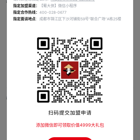
指定加盟渠道：
【蜀大侠】微信小程序
指定合作热线：
400-028-0677
指定面谈地点
：成都市锦江区下沙河铺街59号“联合广场”A栋25楼
自然馋麻辣小郡肝
八奇牛青花椒味火锅牛排
添加微信即可领取价值4999大礼包