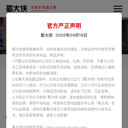
官方严正声明
蜀大侠 · 2026年04月18日
蜀大侠秉承健康有序、共同发展的合作理念，为保证合作的有序开展
和合作伙伴的切身利益，特此声明：
首页
加盟蜀大侠
供应链产品
1.不要以任何理由向公司员工赠送现金、礼物、红包等；不要为公司
员工安排宴请及一切形式的娱乐活动等。如有违反，您将被记入廉政
黑名单，并影响您的加盟流程。
食材供应链
供应链产品
2.在蜀大侠加盟过程中，仅有企业微信认证为【蜀大侠】的账号会添
加您的个人微信，作为公司官方的沟通渠道；工作人员不会采取任何
方式私自收取费用，为保证您的权益，请勿私下打款、交定金等。
3.为防止不法分子假冒“蜀大侠”品牌，发布虚假招商信息、借机推销
供应链产品
其他品牌，获取不当利益，特请各位意向加盟伙伴认准「蜀大侠」官
Supply Chain Products
方认证渠道。其他打着蜀大侠名义或添加前后缀的品牌均与我司无
关。请大家提高警惕，避免上当受骗！
全部
丸滑类
调理肉类
江河湖海类
水发产品
刨
蜀大侠全球指定官网：
https://www.cd-sdx.com/