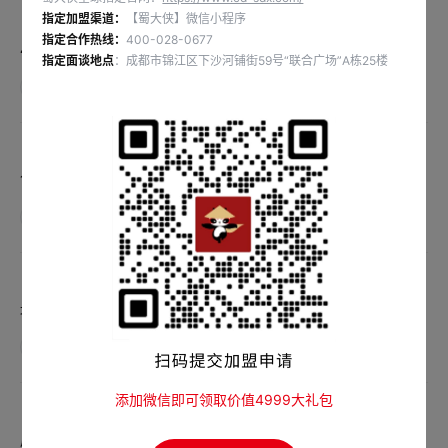
指定加盟渠道：
【蜀大侠】微信小程序
指定合作热线：
400-028-0677
400架无人机穿梭 点亮蜀大侠六周年庆生盛典
指定面谈地点
：成都市锦江区下沙河铺街59号“联合广场”A栋25楼
查看详情
105°锻炒，文火炼4小时，脂香麻辣好味道
查看详情
壕洒一百万，蜀大侠会员日诞生
查看详情
添加微信即可领取价值4999大礼包
周年雪山上吃火锅，招牌菜品“一帅九将”全新升级