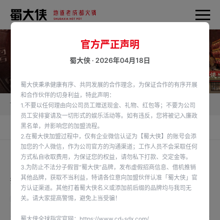
官方严正声明
蜀大侠 · 2026年04月18日
蜀大侠秉承健康有序、共同发展的合作理念，为保证合作的有序开展
和合作伙伴的切身利益，特此声明：
首页
蜀大侠新闻
品牌大数据
1.不要以任何理由向公司员工赠送现金、礼物、红包等；不要为公司
员工安排宴请及一切形式的娱乐活动等。如有违反，您将被记入廉政
黑名单，并影响您的加盟流程。
品牌大数据
品牌资讯
签约动态
2.在蜀大侠加盟过程中，仅有企业微信认证为【蜀大侠】的账号会添
加您的个人微信，作为公司官方的沟通渠道；工作人员不会采取任何
方式私自收取费用，为保证您的权益，请勿私下打款、交定金等。
3.为防止不法分子假冒“蜀大侠”品牌，发布虚假招商信息、借机推销
其他品牌，获取不当利益，特请各位意向加盟伙伴认准「蜀大侠」官
蜀大侠4月开启第四届福利粉丝节 ——今天也是蜀大侠的虾滑份子
方认证渠道。其他打着蜀大侠名义或添加前后缀的品牌均与我司无
关。请大家提高警惕，避免上当受骗！
查看详情
蜀大侠全球指定官网：
https://www.cd-sdx.com/