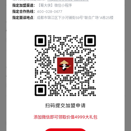
指定加盟渠道：
【蜀大侠】微信小程序
指定合作热线：
400-028-0677
指定面谈地点
：成都市锦江区下沙河铺街59号“联合广场”A栋25楼
🍲春日上新 |“厚切麻辣板筋” 🌶️川味更地道，嚼劲更十足 🔥板筋的
质感，麻辣鲜香的冲击 🔎#新品#吃成都火锅就吃蜀大侠
查看详情
🍲一场盛宴品味舌尖山野🍲 🥬一口鲜香唤醒春日味蕾🥬 🌬️春风十
里，不如火锅与你 #春日#吃成都火锅就吃蜀大侠
查看详情
🔥周四火锅局·涮出好心情🔥🍲用火锅👉烫平生活的褶皱
添加微信即可领取价值4999大礼包
查看详情