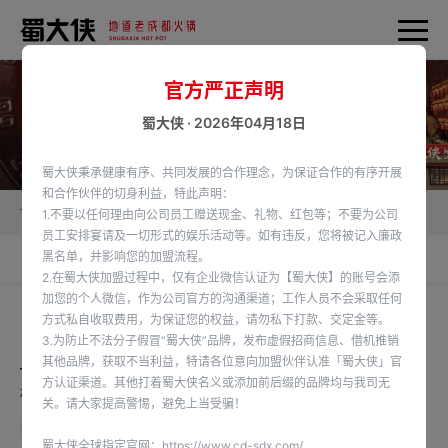
官方严正声明
蜀大侠 · 2026年04月18日
蜀大侠秉承健康有序、共同发展的合作理念，为保证合作的有序开展
和合作伙伴的切身利益，特此声明：
首页
蜀大侠新闻
品牌资讯
1.不要以任何理由向公司员工赠送现金、礼物、红包等；不要为公司
员工安排宴请及一切形式的娱乐活动等。如有违反，您将被记入廉政
黑名单，并影响您的加盟流程。
品牌大数据
品牌资讯
签约动态
2.在蜀大侠加盟过程中，仅有企业微信认证为【蜀大侠】的账号会添
加您的个人微信，作为公司官方的沟通渠道；工作人员不会采取任何
方式私自收取费用，为保证您的权益，请勿私下打款、交定金等。
3.为防止不法分子假冒“蜀大侠”品牌，发布虚假招商信息、借机推销
其他品牌，获取不当利益，特请各位意向加盟伙伴认准「蜀大侠」官
——·#315消费者权益日 —— 🍲食话实说，以真心换长久🍲 🔥真
方认证渠道。其他打着蜀大侠名义或添加前后缀的品牌均与我司无
材实料，涮出安心好味道 #火锅#吃成都火锅就吃蜀大侠
关。请大家提高警惕，避免上当受骗！
查看详情
蜀大侠全球指定官网：
https://www.cd-sdx.com/