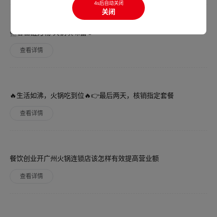
4s后自动关闭
关闭
⛈春雷醒万物·火锅唤味蕾🍲
查看详情
🔥生活如沸，火锅吃到位🔥👉最后两天，核销指定套餐
查看详情
餐饮创业开广州火锅连锁店该怎样有效提高营业额
查看详情