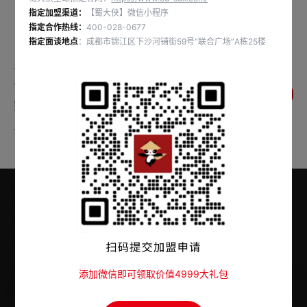
指定加盟渠道：
【蜀大侠】微信小程序
🫔吃火锅牛肉粽、祝你一举高中
指定合作热线：
400-028-0677
👉#端午#吃成都火锅就吃蜀大侠
指定面谈地点
：成都市锦江区下沙河铺街59号“联合广场”A栋25楼
上一条：吃地道成都火锅，赏滚烫音乐盛宴
下一条：🔥青春和火锅都要滚烫🍲 🔎扫二维码
返回列表
完成学生认证 👉到店享专蜀学生折扣🤨 ✨全
单8.6折/闲时6.9折
官方指定加盟热线
添加微信即可领取价值4999大礼包
400-028-0677
点击拨打