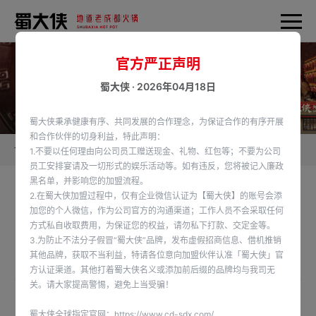
官方严正声明
蜀大侠 · 2026年04月18日
蜀大侠秉承健康有序、共同发展的合作理念，为保证合作的有序开展
和合作伙伴的切身利益，特此声明：
首页
蜀大侠新闻
1.不要以任何理由向公司员工赠送现金、礼物、红包等；不要为公司
员工安排宴请及一切形式的娱乐活动等。如有违反，您将被记入廉政
黑名单，并影响您的加盟流程。
2.在蜀大侠加盟过程中，仅有企业微信认证为【蜀大侠】的账号会添
🍲地道川式火锅味，软糯香辣🔥 🫔吃火锅牛肉粽、
加您的个人微信，作为公司官方的沟通渠道；工作人员不会采取任何
方式私自收取费用，为保证您的权益，请勿私下打款、交定金等。
祝你一举高中 👉#端午#吃成都火锅就吃蜀大侠
3.为防止不法分子假冒“蜀大侠”品牌，发布虚假招商信息、借机推销
其他品牌，获取不当利益，特请各位意向加盟伙伴认准「蜀大侠」官
发布时间：2025-05-28
方认证渠道。其他打着蜀大侠名义或添加前后缀的品牌均与我司无
关。请大家提高警惕，避免上当受骗！
🍲地道川式火锅味，软糯香辣🔥
蜀大侠全球指定官网：
https://www.cd-sdx.com/