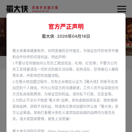
官方严正声明
蜀大侠 · 2026年04月18日
蜀大侠秉承健康有序、共同发展的合作理念，为保证合作的有序开展
和合作伙伴的切身利益，特此声明：
首页
蜀大侠新闻
1.不要以任何理由向公司员工赠送现金、礼物、红包等；不要为公司
员工安排宴请及一切形式的娱乐活动等。如有违反，您将被记入廉政
黑名单，并影响您的加盟流程。
2.在蜀大侠加盟过程中，仅有企业微信认证为【蜀大侠】的账号会添
“谁说夏天不能涮火锅❓ 🍃茶香、低脂、轻负担 🍲一
加您的个人微信，作为公司官方的沟通渠道；工作人员不会采取任何
方式私自收取费用，为保证您的权益，请勿私下打款、交定金等。
口带你穿越到茶山
3.为防止不法分子假冒“蜀大侠”品牌，发布虚假招商信息、借机推销
发布时间：2025-06-03
其他品牌，获取不当利益，特请各位意向加盟伙伴认准「蜀大侠」官
方认证渠道。其他打着蜀大侠名义或添加前后缀的品牌均与我司无
关。请大家提高警惕，避免上当受骗！
“谁说夏天不能涮火锅❓
蜀大侠全球指定官网：
https://www.cd-sdx.com/