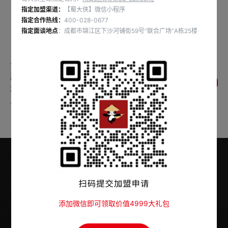
🍃茶香、低脂、轻负担
指定加盟渠道：
【蜀大侠】微信小程序
指定合作热线：
400-028-0677
🍲一口带你穿越到茶山
指定面谈地点
：成都市锦江区下沙河铺街59号“联合广场”A栋25楼
#吃成都火锅就吃蜀大侠
上一条：🤨还在犹豫中午吃什么吗❓ 👉6款招
牌菜品，9.9元不限量 🔎美团+抖音更有午市福
返回列表
利套餐 🍲午餐来蜀大侠火锅就对辣🔥
下一条：吃地道成都火锅，赏滚烫音乐盛宴
官方指定加盟热线
添加微信即可领取价值4999大礼包
400-028-0677
点击拨打