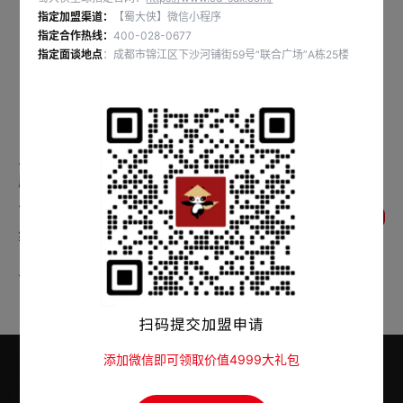
🎓@全体大学生&高三毕业生
指定加盟渠道：
【蜀大侠】微信小程序
指定合作热线：
400-028-0677
🍲6.4折学生套餐限定上线
指定面谈地点
：成都市锦江区下沙河铺街59号“联合广场”A栋25楼
🔥微信学生认证享双重福利
🎉考完试，吃火锅，旺旺旺！
#火锅#吃成都火锅就吃蜀大侠
上一条：关于产品提前执行预包装食品标签新
版国家标准的声明
下一条：✨蜀大侠×刘创创｜非遗丰巢米酒 🍶
返回列表
纯原浆活酵母米酒、自然发酵 🍯甘甜深山蜂蜜
× 古法非遗米酒 🔥口感醇厚丰富、酒香细腻回
甘 #新品上市
添加微信即可领取价值4999大礼包