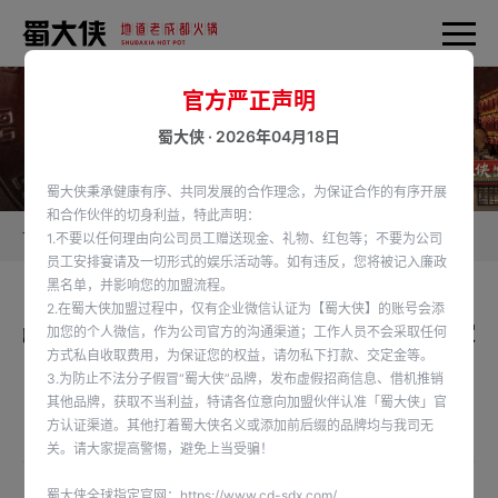
官方严正声明
蜀大侠 · 2026年04月18日
蜀大侠秉承健康有序、共同发展的合作理念，为保证合作的有序开展
和合作伙伴的切身利益，特此声明：
首页
蜀大侠新闻
1.不要以任何理由向公司员工赠送现金、礼物、红包等；不要为公司
员工安排宴请及一切形式的娱乐活动等。如有违反，您将被记入廉政
黑名单，并影响您的加盟流程。
2.在蜀大侠加盟过程中，仅有企业微信认证为【蜀大侠】的账号会添
🎓@全体大学生&高三毕业生 🍲6.4折学生套餐限定
加您的个人微信，作为公司官方的沟通渠道；工作人员不会采取任何
方式私自收取费用，为保证您的权益，请勿私下打款、交定金等。
上线 🔥微信学生认证享双重福利 🎉考完试，吃火
3.为防止不法分子假冒“蜀大侠”品牌，发布虚假招商信息、借机推销
锅，旺旺旺！
其他品牌，获取不当利益，特请各位意向加盟伙伴认准「蜀大侠」官
方认证渠道。其他打着蜀大侠名义或添加前后缀的品牌均与我司无
发布时间：2025-06-10
关。请大家提高警惕，避免上当受骗！
蜀大侠全球指定官网：
https://www.cd-sdx.com/