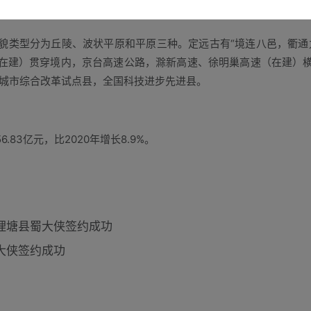
貌类型分为丘陵、波状平原和平原三种。定远古有“境连八邑，衢通
在建）贯穿境内，京台高速公路，滁新高速、徐明巢高速（在建）
小城市综合改革试点县，全国科技进步先进县。
.83亿元，比2020年增长8.9%。
理塘县蜀大侠签约成功
大侠签约成功