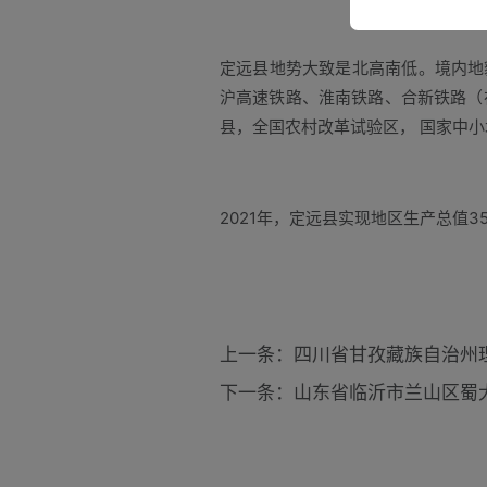
定远县地势大致是北高南低。境内地
沪高速铁路、淮南铁路、合新铁路（
县，全国农村改革试验区， 国家中
2021年，定远县实现地区生产总值356
上一条：四川省甘孜藏族自治州
下一条：山东省临沂市兰山区蜀