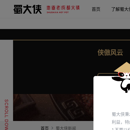
首页
了解蜀大
侠傲风云
官方指定加盟热线
SCROLL DOWN
蜀大侠秉
利益，特
首页
蜀大侠新闻
1.不要