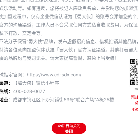
娱乐活动等。如有违反，您将被记入廉政黑名单，并影响您的加盟流
大侠加盟过程中，仅有企业微信认证为【蜀大侠】的账号会添加您的个
官方的沟通渠道；工作人员不会采取任何方式私自收取费用，为保证
私下打款、交定金等。
止不法分子假冒“蜀大侠”品牌，发布虚假招商信息、借机推销其他品牌
安徽省滁州市定远县蜀大侠签约成功
特请各位意向加盟伙伴认准「蜀大侠」官方认证渠道。其他打着蜀大
缀的品牌均与我司无关。请大家提高警惕，避免上当受骗！
发布时间：2023-03-03
球指定官网：
https://www.cd-sdx.com/
渠道：
【蜀大侠】微信小程序
热线：
400-028-0677
安徽省滁州市定远县刘总与蜀大侠续约成功！
添
地点
：成都市锦江区下沙河铺街59号“联合广场”A栋25楼
4
江淮分水岭北侧、滁州市西北部，东与滁州市南谯区、明光市接壤
4s后自动关闭
乡镇，1个省级开发区和1个国家级农业示范园。截至2020年末，定远县
关闭