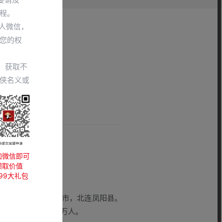
程。
人微信，
您的权
，获取不
侠名义或
加微信即可
领取价值
999大礼包
，西接长丰县、淮南市，北连凤阳县。
常住人口为67.13万人。