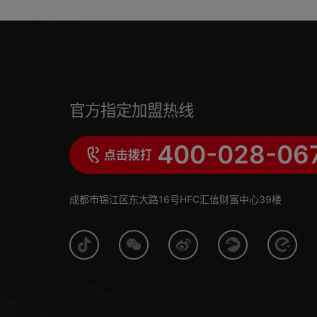
官方指定加盟热线
400-028-06
点击拨打
成都市锦江区东大路16号HFC汇信财富中心39楼