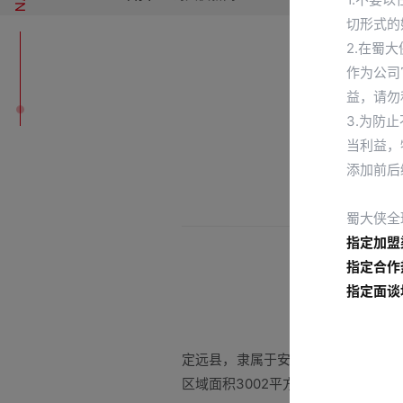
切形式的
2.在蜀
作为公司
益，请勿
3.为防
当利益，
添加前后
蜀大侠全
指定加盟
指定合作
指定面谈
定远县，隶属于安徽省滁州市，位于
区域面积3002平方千米，下辖22个