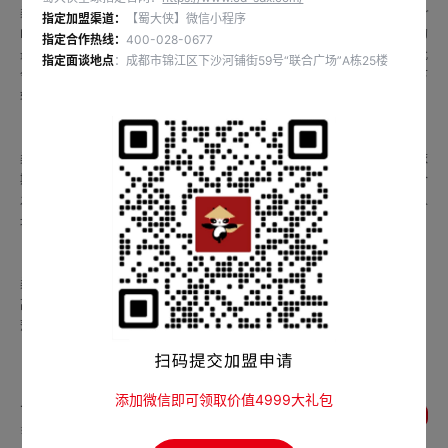
柔佛州（马来语：Johor）是马来西亚十三个州之一，首府新山（Johor
指定加盟渠道：
【蜀大侠】微信小程序
Bahru，音译“柔佛巴鲁”），皇城麻坡（Muar）。柔佛州位于马来西亚西部的
指定合作热线：
400-028-0677
最南端，东面是中国南海，西面是马六甲海峡，南面隔着柔佛海峡与新加坡毗
指定面谈地点
：成都市锦江区下沙河铺街59号“联合广场”A栋25楼
邻。面积19016平方公里，374.22万（含35.72万外籍人士，2018年），下
辖10个县。
柔佛州最主要的经济活动为服务业、制造业和农业，州政府建立了马来西亚依
斯干达（Iskandar Malaysia）经济特区，以及边佳兰的炼油与石油化工综合
发展计划（RAPID）。2016年柔佛州人均GDP 31952令吉，低于马来西亚人
均GDP 38887令吉。
柔佛州全年阳光普照，属于热带雨林气候型，有众多历史建筑和文物、海岛、
高尔夫球场、主题乐园。2003年1月31日，柔佛境内的龟咯岛、丹绒比艾、
蒲莱河被《拉姆萨尔公约》列为“国际重要湿地”。
上一条：广西南宁宾阳县临浦路店签约成功
添加微信即可领取价值4999大礼包
返回列表
暂无下一条