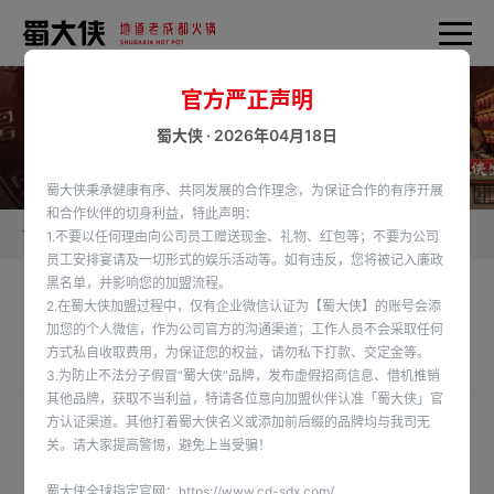
官方严正声明
蜀大侠 · 2026年04月18日
蜀大侠秉承健康有序、共同发展的合作理念，为保证合作的有序开展
和合作伙伴的切身利益，特此声明：
首页
蜀大侠新闻
1.不要以任何理由向公司员工赠送现金、礼物、红包等；不要为公司
员工安排宴请及一切形式的娱乐活动等。如有违反，您将被记入廉政
黑名单，并影响您的加盟流程。
2.在蜀大侠加盟过程中，仅有企业微信认证为【蜀大侠】的账号会添
马来西亚柔佛州签约成功
加您的个人微信，作为公司官方的沟通渠道；工作人员不会采取任何
方式私自收取费用，为保证您的权益，请勿私下打款、交定金等。
发布时间：2022-04-06
3.为防止不法分子假冒“蜀大侠”品牌，发布虚假招商信息、借机推销
其他品牌，获取不当利益，特请各位意向加盟伙伴认准「蜀大侠」官
方认证渠道。其他打着蜀大侠名义或添加前后缀的品牌均与我司无
恭喜马来西亚柔佛州许总与蜀大侠签约代理区域内单店
关。请大家提高警惕，避免上当受骗！
蜀大侠全球指定官网：
https://www.cd-sdx.com/