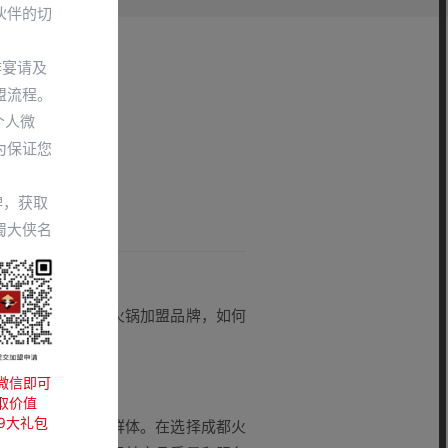
伙伴的切
排宴请及
盟流程。
个人微
牌
为保证您
牌，获取
蜀大侠名
场上众多的成都火锅加盟品牌，如何
个好的品牌?
微信即可
取价值
99大礼包
碑和稳定的顾客群体。在选择成都火