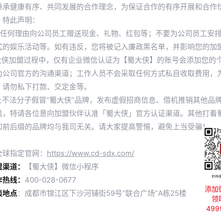
秉承健康有序、共同发展的合作理念，为保证合作的有序开展和合作
，特此声明：
要以任何理由向公司员工赠送现金、礼物、红包等；不要为公司员工安
式的娱乐活动等。如有违反，您将被记入廉政黑名单，并影响您的加
蜀大侠加盟过程中，仅有企业微信认证为【蜀大侠】的账号会添加您的
成都火锅店加盟如何选择一个好的品
为公司官方的沟通渠道；工作人员不会采取任何方式私自收取费用，
，请勿私下打款、交定金等。
发布时间：2024-09-24
防止不法分子假冒“蜀大侠”品牌，发布虚假招商信息、借机推销其他品
益，特请各位意向加盟伙伴认准「蜀大侠」官方认证渠道。其他打着
加前后缀的品牌均与我司无关。请大家提高警惕，避免上当受骗！
全球指定官网：
https://www.cd-sdx.com/
力和广泛的受众基础，成为了投资者们青睐的对象。然而，面对市
盟渠道：
【蜀大侠】微信小程序
盟，成为了投资者们面临的一大难题。那
成都火锅店加盟如何选择一
作热线：
400-028-0677
添加
谈地点
：成都市锦江区下沙河铺街59号“联合广场”A栋25楼
领
49
之一。一个知名度高的品牌，往往意味着它在市场上有着良好的口