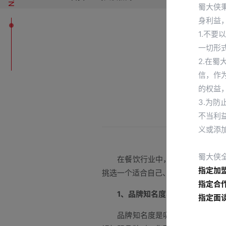
蜀大侠
身利益
1.不
一切形
2.在
信，作
的权益
3.为
不当利
义或添
蜀大侠
在餐饮行业中，火锅以其特有的魅
指定加
挑选一个适合自己、有潜力的品牌加
指定合
1、品牌知名度与口碑
指定面
品牌知名度是吸引顾客的重要因素