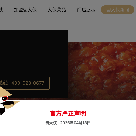
侠
加盟蜀大侠
大侠菜品
门店展示
蜀大侠新闻
 400-028-0677
官方严正声明
蜀大侠 · 2026年04月18日