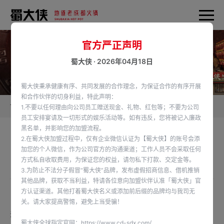
官方严正声明
蜀大侠 · 2026年04月18日
蜀大侠秉承健康有序、共同发展的合作理念，为保证合作的有序开展
和合作伙伴的切身利益，特此声明：
首页
蜀大侠新闻
1.不要以任何理由向公司员工赠送现金、礼物、红包等；不要为公司
员工安排宴请及一切形式的娱乐活动等。如有违反，您将被记入廉政
黑名单，并影响您的加盟流程。
2.在蜀大侠加盟过程中，仅有企业微信认证为【蜀大侠】的账号会添
江苏特色火锅店选择哪家品牌加盟好
加您的个人微信，作为公司官方的沟通渠道；工作人员不会采取任何
方式私自收取费用，为保证您的权益，请勿私下打款、交定金等。
发布时间：2025-02-19
3.为防止不法分子假冒“蜀大侠”品牌，发布虚假招商信息、借机推销
其他品牌，获取不当利益，特请各位意向加盟伙伴认准「蜀大侠」官
方认证渠道。其他打着蜀大侠名义或添加前后缀的品牌均与我司无
在餐饮市场中，火锅行业一直备受投资者青睐。
关。请大家提高警惕，避免上当受骗！
江苏特色火锅店品牌众多，选择合适的江苏火锅加盟品牌是成功经营的关键。
蜀大侠全球指定官网：
https://www.cd-sdx.com/