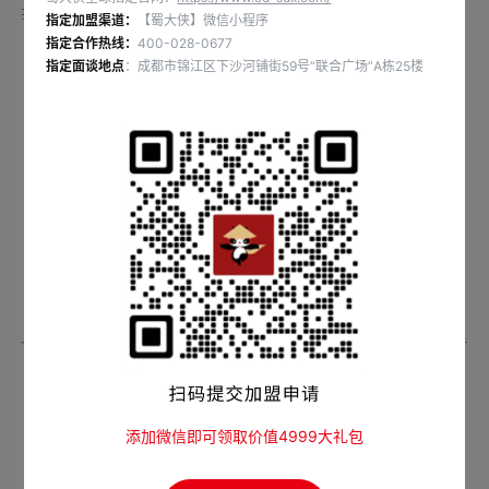
投资者需要从品牌实力、产品特色、市场口碑和加盟支持等多方面综合考量，
指定加盟渠道：
【蜀大侠】微信小程序
指定合作热线：
400-028-0677
才能找到适合自己的良好品牌。
指定面谈地点
：成都市锦江区下沙河铺街59号“联合广场”A栋25楼
江苏特色火锅加盟选择哪家好
◆ 品牌实力是基础
品牌实力是选择江苏火锅加盟的首要考量因素。
强大的品牌通常具有较高的市场知名度和品牌价值。
投资者可以通过查看品牌的成立时间、发展历程以及门店数量来评估其稳定
性。
历史悠久、门店遍布多地的品牌往往更具实力，
能够在市场中立足更久，为加盟商提供更可靠的保障。
◆ 产品特色是核心
产品是江苏特色火锅店的灵魂，特色产品能够吸引消费者。
添加微信即可领取价值4999大礼包
好的加盟江苏火锅品牌
应有特有的锅底配方、丰富的食材选择以及创新的菜品搭配。