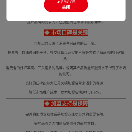
4s后自动关闭
例如，一些品牌以麻辣鲜香的特色锅底著称，或以新鲜的海鲜食材为亮点，
关闭
这些特色能够满足不同消费者的口味需求，
提升品牌的竞争力，让加盟商在市场中脱颖而出。
◆ 市场口碑是关键
市场口碑反映了消费者对品牌的认可度。
投资者可以通过网络平台、社交媒体以及实地考察等方式了解品牌的口碑情
况。
消费者的好评率高、回头客多的品牌，说明其产品质量和服务水平得到了市场
的认可。
良好的口碑能够为江苏火锅加盟店带来诸多的客源，
降低市场推广成本，助力加盟店快速打开市场。
◆ 加盟支持是保障
完善的加盟支持体系是加盟商成功经营的重要保障。
好的品牌会为加盟商提供多方面的支持，