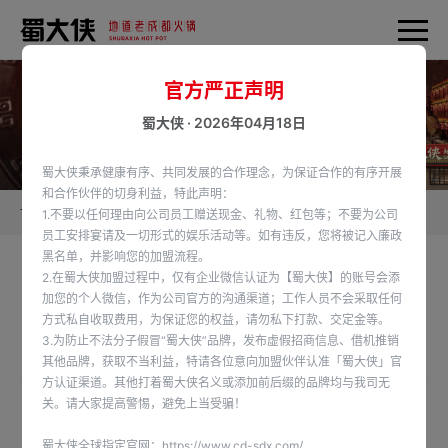
官方严正声明
蜀大侠 · 2026年04月18日
蜀大侠秉承健康有序、共同发展的合作理念，为保证合作的有序开展
和合作伙伴的切身利益，特此声明：
首页
蜀大侠新闻
1.不要以任何理由向公司员工赠送现金、礼物、红包等；不要为公司
员工安排宴请及一切形式的娱乐活动等。如有违反，您将被记入廉政
黑名单，并影响您的加盟流程。
2.在蜀大侠加盟过程中，仅有企业微信认证为【蜀大侠】的账号会添
四川省凉山彝族自治州西昌市蜀大侠（西客站店）
加您的个人微信，作为公司官方的沟通渠道；工作人员不会采取任何
方式私自收取费用，为保证您的权益，请勿私下打款、交定金等。
签约成功
3.为防止不法分子假冒“蜀大侠”品牌，发布虚假招商信息、借机推销
发布时间：2022-10-31
其他品牌，获取不当利益，特请各位意向加盟伙伴认准「蜀大侠」官
方认证渠道。其他打着蜀大侠名义或添加前后缀的品牌均与我司无
关。请大家提高警惕，避免上当受骗！
恭喜四川省凉山彝族自治州西昌市西客站店李总与蜀大侠续约成功
蜀大侠全球指定官网：
https://www.cd-sdx.com/