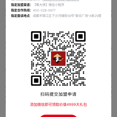
指定加盟渠道：
【蜀大侠】微信小程序
西昌市，四川省凉山彝族自治州首府，地处四川省西南部安宁河谷地区，属热
指定合作热线：
400-028-0677
带高原季风气候区，素有小“春城”之称，冬暖夏凉、四季如春；幅员面积
指定面谈地点
：成都市锦江区下沙河铺街59号“联合广场”A栋25楼
2882.9平方公里 ，辖7个街道、11个镇、5个乡、2个民族乡。根据第七次人
口普查数据，截至2020年11月1日零时，西昌常住人口为955041人。
西昌旅游资源丰富，是大香格里拉旅游环线、川滇旅游黄金线上的重要节点。
境内及周边有邛海-泸山、邛海国家湿地公园、螺髻山、泸沽湖、灵山寺、西
昌卫星发射基地、知青博物馆、黄联土林等旅游景区。
西昌是全国粮食大县、全国生猪大县，中国洋葱之乡、中国花木之乡、中国冬
草莓之乡，是举世闻名的太阳城、月亮城、航天城，是“一座春天栖息的城
市”。先后获得国家森林城市、国家卫生城市、中国优秀旅游城市、中国十大
最美古城、中国最美的五大养生栖息地、中国旅游最令人向往的地方、中国最
值得去的十座小城市之一、国家级旅游度假区、综合实力百强县、全国新型城
镇化质量百强县市、中国县级市全面小康指数前100名、2019年度全国综合
实力百强县市、2019中国西部百强县市、全国乡村治理体系建设试点单位。
添加微信即可领取价值4999大礼包