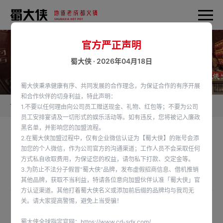
官方严正声明
蜀大侠 · 2026年04月18日
蜀大侠秉承健康有序、共同发展的合作理念，为保证合作的有序开展
和合作伙伴的切身利益，特此声明：
首页
蜀大侠新闻
1.不要以任何理由向公司员工赠送现金、礼物、红包等；不要为公司
员工安排宴请及一切形式的娱乐活动等。如有违反，您将被记入廉政
黑名单，并影响您的加盟流程。
2.在蜀大侠加盟过程中，仅有企业微信认证为【蜀大侠】的账号会添
👋你好！我是奥特曼！正在和敌人战斗，快没能量
加您的个人微信，作为公司官方的沟通渠道；工作人员不会采取任何
方式私自收取费用，为保证您的权益，请勿私下打款、交定金等。
了
3.为防止不法分子假冒“蜀大侠”品牌，发布虚假招商信息、借机推销
发布时间：2024-10-22
其他品牌，获取不当利益，特请各位意向加盟伙伴认准「蜀大侠」官
方认证渠道。其他打着蜀大侠名义或添加前后缀的品牌均与我司无
关。请大家提高警惕，避免上当受骗！
👋你好！我是奥特曼！
蜀大侠全球指定官网：
https://www.cd-sdx.com/