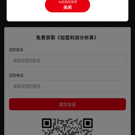
400-028-0677
点击拨打
4s后自动关闭
关闭
成都市锦江区东大路16号HFC汇信财富中心39楼
免费获取《加盟利润分析表》
您的姓名
您的电话
提交信息