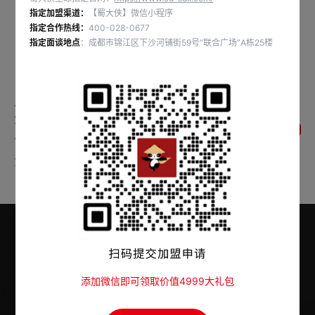
正在和敌人战斗，快没能量了
指定加盟渠道：
【蜀大侠】微信小程序
🍲急需一顿火锅外卖补充碳水
指定合作热线：
400-028-0677
指定面谈地点
：成都市锦江区下沙河铺街59号“联合广场”A栋25楼
胜利后，我请你来光之国做客
➡#蜀大侠外卖#蜀大侠火锅
上一条：金秋新品，蜀大侠上新了一盘“黄
金”！
返回列表
下一条：河北火锅店速回本技巧:门店运营的心
法
添加微信即可领取价值4999大礼包
官方指定加盟热线